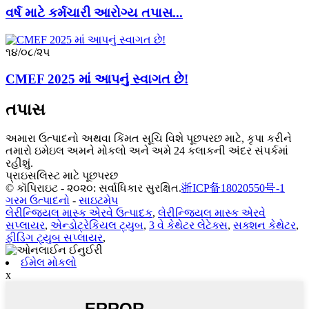
વર્ષ માટે કર્મચારી આરોગ્ય તપાસ...
૧૪/૦૮/૨૫
CMEF 2025 માં આપનું સ્વાગત છે!
તપાસ
અમારા ઉત્પાદનો અથવા કિંમત સૂચિ વિશે પૂછપરછ માટે, કૃપા કરીને
તમારો ઇમેઇલ અમને મોકલો અને અમે 24 કલાકની અંદર સંપર્કમાં
રહીશું.
પ્રાઇસલિસ્ટ માટે પૂછપરછ
© કૉપિરાઇટ - ૨૦૨૦: સર્વાધિકાર સુરક્ષિત.
浙ICP备18020550号-1
ગરમ ઉત્પાદનો
-
સાઇટમેપ
લેરીન્જિયલ માસ્ક એરવે ઉત્પાદક
,
લેરીન્જિયલ માસ્ક એરવે
સપ્લાયર
,
એન્ડોટ્રેકિયલ ટ્યુબ
,
3 વે કેથેટર લેટેક્સ
,
સક્શન કેથેટર
,
ફીડિંગ ટ્યુબ સપ્લાયર
,
ઈમેલ મોકલો
x