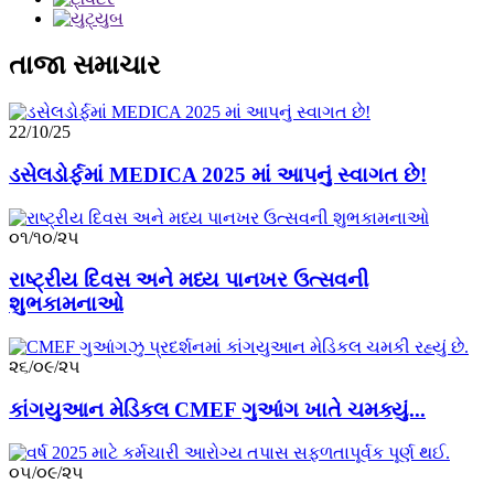
તાજા સમાચાર
22/10/25
ડસેલડોર્ફમાં MEDICA 2025 માં આપનું સ્વાગત છે!
૦૧/૧૦/૨૫
રાષ્ટ્રીય દિવસ અને મધ્ય પાનખર ઉત્સવની
શુભકામનાઓ
૨૬/૦૯/૨૫
કાંગયુઆન મેડિકલ CMEF ગુઆંગ ખાતે ચમક્યું...
૦૫/૦૯/૨૫