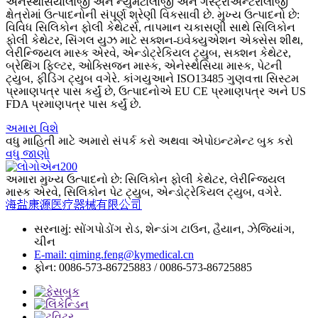
એનેસ્થેસિયોલોજી અને ન્યુમેટોલોજી અને ગેસ્ટ્રોએન્ટેરોલોજી
ક્ષેત્રોમાં ઉત્પાદનોની સંપૂર્ણ શ્રેણી વિકસાવી છે. મુખ્ય ઉત્પાદનો છે:
વિવિધ સિલિકોન ફોલી કેથેટર્સ, તાપમાન ચકાસણી સાથે સિલિકોન
ફોલી કેથેટર, સિંગલ યુઝ માટે સક્શન-ઇવેક્યુએશન એક્સેસ શીથ,
લેરીન્જિયલ માસ્ક એરવે, એન્ડોટ્રેકિયલ ટ્યુબ, સક્શન કેથેટર,
બ્રેથિંગ ફિલ્ટર, ઓક્સિજન માસ્ક, એનેસ્થેસિયા માસ્ક, પેટની
ટ્યુબ, ફીડિંગ ટ્યુબ વગેરે. કાંગયુઆને ISO13485 ગુણવત્તા સિસ્ટમ
પ્રમાણપત્ર પાસ કર્યું છે, ઉત્પાદનોએ EU CE પ્રમાણપત્ર અને US
FDA પ્રમાણપત્ર પાસ કર્યું છે.
અમારા વિશે
વધુ માહિતી માટે અમારો સંપર્ક કરો અથવા એપોઇન્ટમેન્ટ બુક કરો
વધુ જાણો
અમારા મુખ્ય ઉત્પાદનો છે: સિલિકોન ફોલી કેથેટર, લેરીન્જિયલ
માસ્ક એરવે, સિલિકોન પેટ ટ્યુબ, એન્ડોટ્રેકિયલ ટ્યુબ, વગેરે.
海盐康源医疗器械有限公司
સરનામું: સોંગપોડોંગ રોડ, શેન્ડાંગ ટાઉન, હૈયાન, ઝેજિયાંગ,
ચીન
E-mail: qiming.feng@kymedical.cn
ફોન: 0086-573-86725883 / 0086-573-86725885