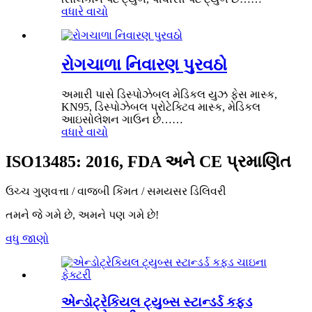
વધારે વાચો
રોગચાળા નિવારણ પુરવઠો
અમારી પાસે ડિસ્પોઝેબલ મેડિકલ યુઝ ફેસ માસ્ક,
KN95, ડિસ્પોઝેબલ પ્રોટેક્ટિવ માસ્ક, મેડિકલ
આઇસોલેશન ગાઉન છે……
વધારે વાચો
ISO13485: 2016, FDA અને CE પ્રમાણિત
ઉચ્ચ ગુણવત્તા / વાજબી કિંમત / સમયસર ડિલિવરી
તમને જે ગમે છે, અમને પણ ગમે છે!
વધુ જાણો
એન્ડોટ્રેકિયલ ટ્યુબ્સ સ્ટાન્ડર્ડ કફ્ડ