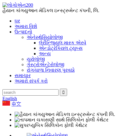
હૈયાન કાંગયુઆન મેડિકલ ઇન્સ્ટ્રુમેન્ટ કંપની, લિ.
ઘર
અમારા વિશે
ઉત્પાદનો
એનેસ્થેસિયોલોજી
લેરીન્જિયલ માસ્ક એરવે
એન્ડોટ્રેકિયલ ટ્યુબ્સ
અન્ય
યુરોલોજી
ગેસ્ટ્રોએન્ટેરોલોજી
રોગચાળા નિવારણ પુરવઠો
સમાચાર
અમારો સંપર્ક કરો
English
中文