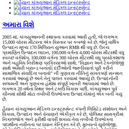
અમારા વિશે
2005 માં, કાંગયુઆનની સ્થાપના કરવામાં આવી હતી, જે લગભગ
15,000 ચોરસ મીટરના એક વિસ્તાર પર કબજો કરે છે, જેનું વાર્ષિક
ઉત્પાદન મૂલ્ય 170 મિલિયન યુઆન RMB થી વધુ છે. ઉચ્ચ
પ્રમાણિત ઉત્પાદન લાઇન, 100,000 વર્ગના 4,000 ચોરસ મીટરથી વધુ
સ્વચ્છ વર્કશોપ, 100,000 વર્ગના 300 ચોરસ મીટરથી વધુ પ્રયોગશાળા
અને બહુવિધ નિરીક્ષણ પ્રક્રિયાઓ સાથે, "વિજ્ઞાન અને ટેકનોલોજી
સાથે અમારી બ્રાન્ડ બનાવો; દર્દીઓની જરૂરિયાતો પૂરી કરીને
સામાજિક સંવાદિતા બનાવો" ની ગુણવત્તા નીતિનું સખતપણે સન્માન
કરવામાં આવ્યું છે અને તેનું પાલન કરવામાં આવ્યું છે. ઉત્પાદનોની
સલામતી અને ગુણવત્તા હંમેશા સંપૂર્ણ ખાતરી આપવામાં આવે છે.
લગભગ 20 વર્ષના સ્થિર અને ટકાઉ વિકાસ પછી, કાંગયુઆન પૂર્વ
ચીનમાં સૌથી મોટા તબીબી ઉપભોક્તા ઉત્પાદકોમાંનું એક બની ગયું
છે.
હૈયાન કાંગયુઆન મેડિકલ ઇન્સ્ટ્રુમેન્ટ કંપની લિમિટેડ સંશોધન અને
વિકાસ, ઉત્પાદન અને વેચાણને એકીકૃત કરે છે, પોલિમર સામગ્રીમાં
નિકાલજોગ અને ફરીથી વાપરી શકાય તેવા તબીબી ઉપભોક્તા
પદાર્થોના નવીનતા પર ધ્યાન કેન્દ્રિત કરે છે, મુખ્યત્વે યુરોલોજી,