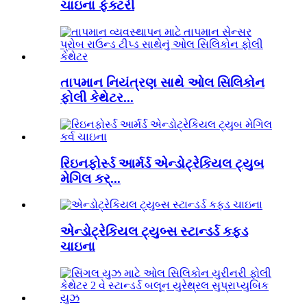
ચાઇના ફેક્ટરી
તાપમાન નિયંત્રણ સાથે ઓલ સિલિકોન
ફોલી કેથેટર...
રિઇનફોર્સ્ડ આર્મર્ડ એન્ડોટ્રેકિયલ ટ્યુબ
મેગિલ કર્...
એન્ડોટ્રેકિયલ ટ્યુબ્સ સ્ટાન્ડર્ડ કફ્ડ
ચાઇના