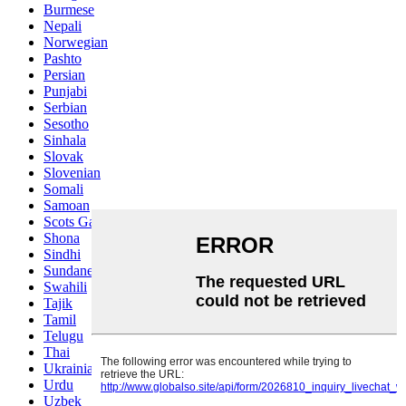
Burmese
Nepali
Norwegian
Pashto
Persian
Punjabi
Serbian
Sesotho
Sinhala
Slovak
Slovenian
Somali
Samoan
Scots Gaelic
Shona
Sindhi
Sundanese
Swahili
Tajik
Tamil
Telugu
Thai
Ukrainian
Urdu
Uzbek