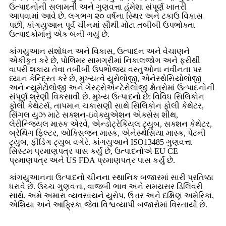
ઉત્પાદનોની સલામતી અને ગુણવત્તા હંમેશા સંપૂર્ણ ખાતરી
આપવામાં આવે છે. લગભગ ૨૦ વર્ષના સ્થિર અને ટકાઉ વિકાસ
પછી, કાંગયુઆન પૂર્વ ચીનમાં સૌથી મોટા તબીબી ઉપભોક્તા
ઉત્પાદકોમાંનું એક બની ગયું છે.
કાંગયુઆન સંશોધન અને વિકાસ, ઉત્પાદન અને વેચાણને
એકીકૃત કરે છે, પોલિમર સામગ્રીમાં નિકાલજોગ અને ફરીથી
વાપરી શકાય તેવા તબીબી ઉપભોજ્ય વસ્તુઓના નવીનતા પર
ધ્યાન કેન્દ્રિત કરે છે, મુખ્યત્વે યુરોલોજી, એનેસ્થેસિયોલોજી
અને ન્યુમેટોલોજી અને ગેસ્ટ્રોએન્ટેરોલોજી ક્ષેત્રોમાં ઉત્પાદનોની
સંપૂર્ણ શ્રેણી વિકસાવી છે. મુખ્ય ઉત્પાદનો છે: વિવિધ સિલિકોન
ફોલી કેથેટર્સ, તાપમાન ચકાસણી સાથે સિલિકોન ફોલી કેથેટર,
સિંગલ યુઝ માટે સક્શન-ઇવેક્યુએશન એક્સેસ શીથ,
લેરીન્જિયલ માસ્ક એરવે, એન્ડોટ્રેકિયલ ટ્યુબ, સક્શન કેથેટર,
બ્રેથિંગ ફિલ્ટર, ઓક્સિજન માસ્ક, એનેસ્થેસિયા માસ્ક, પેટની
ટ્યુબ, ફીડિંગ ટ્યુબ વગેરે. કાંગયુઆને ISO13485 ગુણવત્તા
સિસ્ટમ પ્રમાણપત્ર પાસ કર્યું છે, ઉત્પાદનોએ EU CE
પ્રમાણપત્ર અને US FDA પ્રમાણપત્ર પાસ કર્યું છે.
કાંગયુઆનના ઉત્પાદનો ચીનના સ્થાનિક બજારમાં સારી પ્રતિષ્ઠા
ધરાવે છે. ઉચ્ચ ગુણવત્તા, વાજબી ભાવ અને સમયસર ડિલિવરી
સાથે, અમે અમારા વ્યવસાયને યુરોપ, ઉત્તર અને દક્ષિણ અમેરિકા,
એશિયા અને આફ્રિકા જેવા વિશ્વવ્યાપી બજારોમાં વિસ્તાર્યો છે.