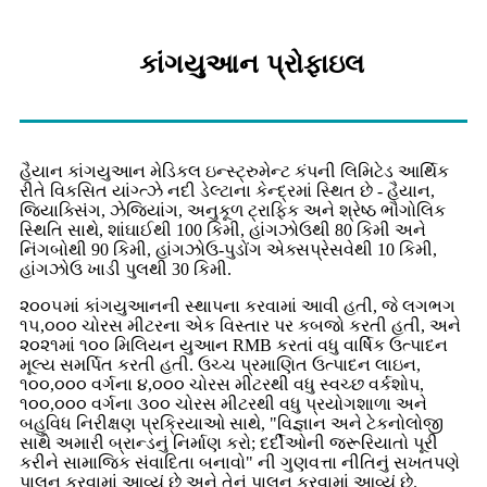
કાંગયુઆન પ્રોફાઇલ
હૈયાન કાંગયુઆન મેડિકલ ઇન્સ્ટ્રુમેન્ટ કંપની લિમિટેડ આર્થિક
રીતે વિકસિત યાંગ્ત્ઝે નદી ડેલ્ટાના કેન્દ્રમાં સ્થિત છે - હૈયાન,
જિયાક્સિંગ, ઝેજિયાંગ, અનુકૂળ ટ્રાફિક અને શ્રેષ્ઠ ભૌગોલિક
સ્થિતિ સાથે, શાંઘાઈથી 100 કિમી, હાંગઝોઉથી 80 કિમી અને
નિંગબોથી 90 કિમી, હાંગઝોઉ-પુડોંગ એક્સપ્રેસવેથી 10 કિમી,
હાંગઝોઉ ખાડી પુલથી 30 કિમી.
૨૦૦૫માં કાંગયુઆનની સ્થાપના કરવામાં આવી હતી, જે લગભગ
૧૫,૦૦૦ ચોરસ મીટરના એક વિસ્તાર પર કબજો કરતી હતી, અને
૨૦૨૧માં ૧૦૦ મિલિયન યુઆન RMB કરતાં વધુ વાર્ષિક ઉત્પાદન
મૂલ્ય સમર્પિત કરતી હતી. ઉચ્ચ પ્રમાણિત ઉત્પાદન લાઇન,
૧૦૦,૦૦૦ વર્ગના ૪,૦૦૦ ચોરસ મીટરથી વધુ સ્વચ્છ વર્કશોપ,
૧૦૦,૦૦૦ વર્ગના ૩૦૦ ચોરસ મીટરથી વધુ પ્રયોગશાળા અને
બહુવિધ નિરીક્ષણ પ્રક્રિયાઓ સાથે, "વિજ્ઞાન અને ટેકનોલોજી
સાથે અમારી બ્રાન્ડનું નિર્માણ કરો; દર્દીઓની જરૂરિયાતો પૂરી
કરીને સામાજિક સંવાદિતા બનાવો" ની ગુણવત્તા નીતિનું સખતપણે
પાલન કરવામાં આવ્યું છે અને તેનું પાલન કરવામાં આવ્યું છે.