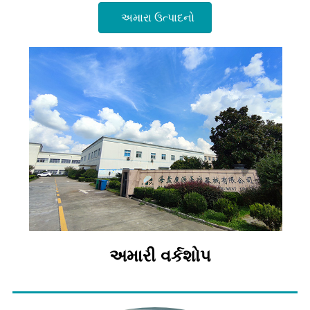
અમારા ઉત્પાદનો
અમારી વર્કશોપ