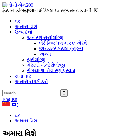
હૈયાન કાંગયુઆન મેડિકલ ઇન્સ્ટ્રુમેન્ટ કંપની, લિ.
ઘર
અમારા વિશે
ઉત્પાદનો
એનેસ્થેસિયોલોજી
લેરીન્જિયલ માસ્ક એરવે
એન્ડોટ્રેકિયલ ટ્યુબ્સ
અન્ય
યુરોલોજી
ગેસ્ટ્રોએન્ટેરોલોજી
રોગચાળા નિવારણ પુરવઠો
સમાચાર
અમારો સંપર્ક કરો
English
中文
ઘર
અમારા વિશે
અમારા વિશે