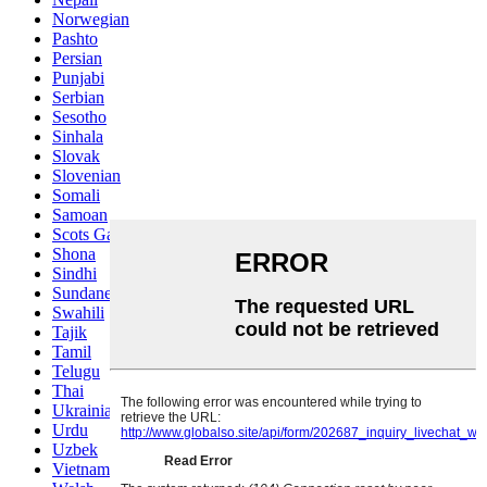
Norwegian
Pashto
Persian
Punjabi
Serbian
Sesotho
Sinhala
Slovak
Slovenian
Somali
Samoan
Scots Gaelic
Shona
Sindhi
Sundanese
Swahili
Tajik
Tamil
Telugu
Thai
Ukrainian
Urdu
Uzbek
Vietnamese