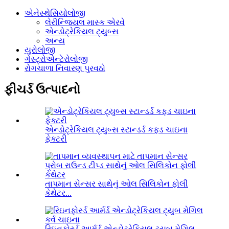
એનેસ્થેસિયોલોજી
લેરીન્જિયલ માસ્ક એરવે
એન્ડોટ્રેકિયલ ટ્યુબ્સ
અન્ય
યુરોલોજી
ગેસ્ટ્રોએન્ટેરોલોજી
રોગચાળા નિવારણ પુરવઠો
ફીચર્ડ ઉત્પાદનો
એન્ડોટ્રેકિયલ ટ્યુબ્સ સ્ટાન્ડર્ડ કફ્ડ ચાઇના
ફેક્ટરી
તાપમાન સેન્સર સાથેનું ઓલ સિલિકોન ફોલી
કેથેટર...
રિઇનફોર્સ્ડ આર્મર્ડ એન્ડોટ્રેકિયલ ટ્યુબ મેગિલ