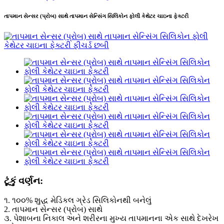
તાપમાન સેન્સર (પ્રોબ) સાથે તાપમાન સેન્સિંગ સિલિકોન ફોલી કેથેટર ચાઇના ફેક્ટરી
ટૂંકું વર્ણન:
૧. ૧૦૦% શુદ્ધ મેડિકલ ગ્રેડ સિલિકોનથી બનેલું
2. તાપમાન સેન્સર (પ્રોબ) સાથે
૩. પેશાબના નિકાલ અને શરીરના મુખ્ય તાપમાનના એક સાથે દેખરેખ