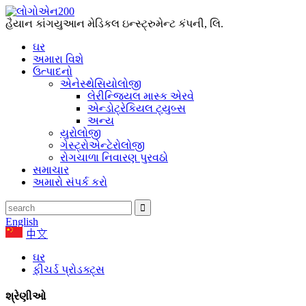
હૈયાન કાંગયુઆન મેડિકલ ઇન્સ્ટ્રુમેન્ટ કંપની, લિ.
ઘર
અમારા વિશે
ઉત્પાદનો
એનેસ્થેસિયોલોજી
લેરીન્જિયલ માસ્ક એરવે
એન્ડોટ્રેકિયલ ટ્યુબ્સ
અન્ય
યુરોલોજી
ગેસ્ટ્રોએન્ટેરોલોજી
રોગચાળા નિવારણ પુરવઠો
સમાચાર
અમારો સંપર્ક કરો
English
中文
ઘર
ફીચર્ડ પ્રોડક્ટ્સ
શ્રેણીઓ