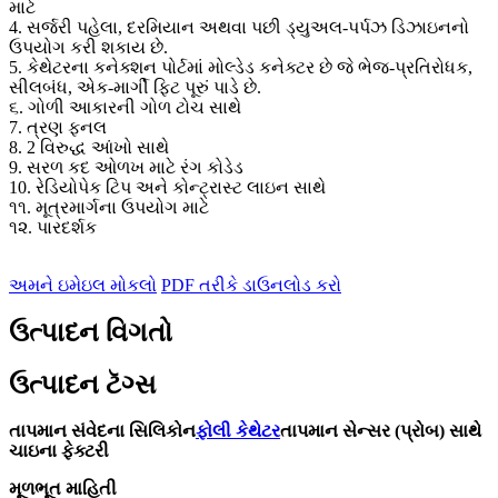
માટે
4. સર્જરી પહેલા, દરમિયાન અથવા પછી ડ્યુઅલ-પર્પઝ ડિઝાઇનનો
ઉપયોગ કરી શકાય છે.
5. કેથેટરના કનેક્શન પોર્ટમાં મોલ્ડેડ કનેક્ટર છે જે ભેજ-પ્રતિરોધક,
સીલબંધ, એક-માર્ગી ફિટ પૂરું પાડે છે.
૬. ગોળી આકારની ગોળ ટોચ સાથે
7. ત્રણ ફનલ
8. 2 વિરુદ્ધ આંખો સાથે
9. સરળ કદ ઓળખ માટે રંગ કોડેડ
10. રેડિયોપેક ટિપ અને કોન્ટ્રાસ્ટ લાઇન સાથે
૧૧. મૂત્રમાર્ગના ઉપયોગ માટે
૧૨. પારદર્શક
અમને ઇમેઇલ મોકલો
PDF તરીકે ડાઉનલોડ કરો
ઉત્પાદન વિગતો
ઉત્પાદન ટૅગ્સ
તાપમાન સંવેદના સિલિકોન
ફોલી કેથેટર
તાપમાન સેન્સર (પ્રોબ) સાથે
ચાઇના ફેક્ટરી
મૂળભૂત માહિતી