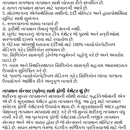
તાપમાન મગજના તાપમાન સાથે ચોક્કસ રીતે સંબંધિત છે.
4. સતત તાપમાન માપન માટે પરવાનગી આપે છે.
5. મોટાભાગના એનેસ્થેસિયા મશીનો, દર્દી મોનિટર અને હાયપોથર્મિયા
યુનિટ સાથે સુસંગત.
૬. સ્તનપાનનો સમય બચાવે છે
૭. ફરીથી તાપમાન લેવાનું ભૂલી શકતો નથી.
8. બુલેટ આકારનું ગોળાકાર ટીપ કેથેટર જે પુરુષો અને સ્ત્રીઓમાં
સરળતાથી દાખલ કરવા માટે રચાયેલ છે.
9. લેટેક્સ એલર્જી ધરાવતા દર્દીઓ માટે 100% બાયોકોમ્પેટીબલ
મેડિકલ ગ્રેડ સિલિકોન સલામત છે.
૧૦. સિલિકોન સામગ્રી ડ્રેનેજ લ્યુમેનને પહોળું કરે છે અને અવરોધ
ઘટાડે છે
૧૧. નરમ અને સ્થિતિસ્થાપક સિલિકોન સામગ્રી મહત્તમ આરામદાયક
ઉપયોગ સુનિશ્ચિત કરે છે.
૧૨. ૧૦૦% બાયોકોમ્પેટીબલ મેડિકલ ગ્રેડ સિલિકોન લાંબા ગાળાના
ઉપયોગને આર્થિક રીતે અનુકૂળ બનાવે છે.
તાપમાન સેન્સર (પ્રોબ) સાથે ફોલી કેથેટર શું છે?
શરીરના મુખ્ય તાપમાનને માપવાની સૌથી સચોટ પદ્ધતિઓમાંની એક
એ છે કે મૂત્રાશય કેથેટર દ્વારા તાપમાન લેવું. આ હેતુ માટે તાપમાન
સંવેદના ફોલી કેથેટરનો ઉપયોગ થાય છે. તે મૂત્રાશયની અંદર હાજર
પેશાબનું તાપમાન માપવામાં મદદ કરે છે જે મુખ્ય શરીરનું તાપમાન વધુ
નક્કી કરે છે. આ પ્રકારના ફોલી કેથેટરમાં ટોચની નજીક તાપમાન
સેન્સર અને એક વાયર હોય છે જે સેન્સરને તાપમાન મોનિટર સાથે
જોડે છે. સઘન સંભાળ તેમજ કેટલીક સર્જિકલ પ્રક્રિયાઓ માટે તેની