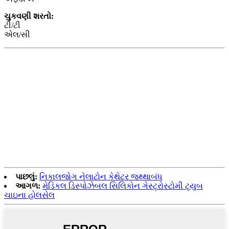
ચુકવણી શરતો:
ટી/ટી
એલ/સી
પાછલું:
નિકાલજોગ નેલાટોન કેથેટર જથ્થાબંધ
આગળ:
મેડિકલ ડિસ્પોઝેબલ સિલિકોન ગેસ્ટ્રોસ્ટોમી ટ્યુબ
ચાઇના હોલસેલ