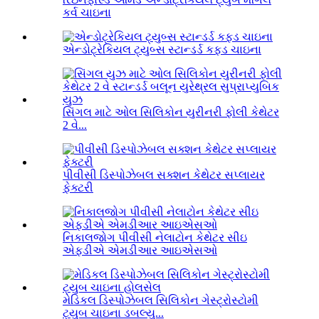
કર્વ ચાઇના
એન્ડોટ્રેકિયલ ટ્યુબ્સ સ્ટાન્ડર્ડ કફ્ડ ચાઇના
સિંગલ માટે ઓલ સિલિકોન યુરીનરી ફોલી કેથેટર
2 વે...
પીવીસી ડિસ્પોઝેબલ સક્શન કેથેટર સપ્લાયર
ફેક્ટરી
નિકાલજોગ પીવીસી નેલાટોન કેથેટર સીઇ
એફડીએ એમડીઆર આઇએસઓ
મેડિકલ ડિસ્પોઝેબલ સિલિકોન ગેસ્ટ્રોસ્ટોમી
ટ્યુબ ચાઇના ડબલ્યુ...