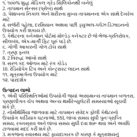
૧. ૧૦૦% શુદ્ધ મેડિકલ ગ્રેડ સિલિકોનથી બનેલું
2. તાપમાન સેન્સર (પ્રોબ) સાથે
૩. પેશાબના નિકાલ અને શરીરના મુખ્ય તાપમાનના એક સાથે દેખરેખ
માટે
4. સર્જરી પહેલા, દરમિયાન અથવા પછી ડ્યુઅલ-પર્પઝ ડિઝાઇનનો
ઉપયોગ કરી શકાય છે.
5. કેથેટરના કનેક્શન પોર્ટમાં મોલ્ડેડ કનેક્ટર છે જે ભેજ-પ્રતિરોધક,
સીલબંધ, એક-માર્ગી ફિટ પૂરું પાડે છે.
૬. ગોળી આકારની ગોળ ટોચ સાથે
7. ત્રણ ફનલ
8. 2 વિરુદ્ધ આંખો સાથે
9. સરળ કદ ઓળખ માટે રંગ કોડેડ
10. રેડિયોપેક ટિપ અને કોન્ટ્રાસ્ટ લાઇન સાથે
૧૧. મૂત્રમાર્ગના ઉપયોગ માટે
૧૨. પારદર્શક
ઉત્પાદન લાભો
૧. એવી પરિસ્થિતિઓમાં ઉપયોગી જ્યાં અસામાન્ય તાપમાન બળતરા,
પ્રણાલીગત ચેપ અથવા અન્ય થર્મોરેગ્યુલેટરી સમસ્યાઓ સૂચવી
શકે છે.
2. નોર્મોથેર્મિયા જાળવવા માટે તાપમાન સંવેદક ફોલી કેથેટરનો
ઉપયોગ કાર્ડિયાક ઘટનાઓ, SSI, લાંબા સમય સુધી પુનઃપ્રાપ્તિ
સમય, રક્તસ્રાવ અને લાંબા સમય સુધી દવા શરૂ થવા અને અવધિ
ટાળવામાં મદદ કરી શકે છે.
3. મગજના સ્વાસ્થ્ય માટે ફાયદાકારક છે કારણ કે મૂત્રાશયનું