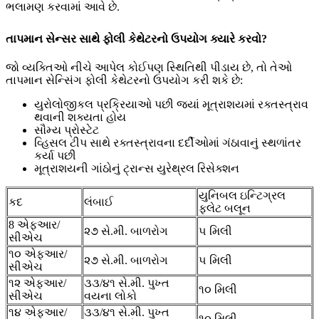
ભલામણ કરવામાં આવે છે.
તાપમાન સેન્સર સાથે ફોલી કેથેટરનો ઉપયોગ ક્યારે કરવો?
જો વ્યક્તિઓ નીચે આપેલ કોઈપણ સ્થિતિથી પીડાય છે, તો તેઓ
તાપમાન સેન્સિંગ ફોલી કેથેટરનો ઉપયોગ કરી શકે છે:
યુરોલોજીકલ પ્રક્રિયાઓ પછી જ્યાં મૂત્રાશયમાં રક્તસ્ત્રાવ
થવાની શક્યતા હોય
સૌમ્ય પ્રોસ્ટેટ
વ્હિસલ ટીપ સાથે રક્તસ્ત્રાવના દર્દીઓમાં ગંઠાવાનું સ્થળાંતર
કર્યા પછી
મૂત્રાશયની ગાંઠોનું ટ્રાન્સ યુરેથ્રલ રિસેક્શન
યુનિબલ ઇન્ટિગ્રલ
કદ
લંબાઈ
ફ્લેટ બલૂન
8 એફઆર/
૨૭ સે.મી. બાળરોગ
૫ મિલી
સીએચ
૧૦ એફઆર/
૨૭ સે.મી. બાળરોગ
૫ મિલી
સીએચ
૧૨ એફઆર/
૩૩/૪૧ સે.મી. પુખ્ત
૧૦ મિલી
સીએચ
વયના લોકો
૧૪ એફઆર/
૩૩/૪૧ સે.મી. પુખ્ત
૧૦ મિલી