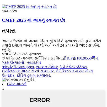
૧૪/૦૮/૨૫
CMEF 2025 માં આપનું સ્વાગત છે!
તપાસ
અમારા ઉત્પાદનો અથવા કિંમત સૂચિ વિશે પૂછપરછ માટે, કૃપા કરીને
તમારો ઇમેઇલ અમને મોકલો અને અમે 24 કલાકની અંદર સંપર્કમાં
રહીશું.
પ્રાઇસલિસ્ટ માટે પૂછપરછ
© કૉપિરાઇટ - ૨૦૨૦: સર્વાધિકાર સુરક્ષિત.
浙ICP备18020550号-1
ગરમ ઉત્પાદનો
-
સાઇટમેપ
એન્ડોટ્રેકિયલ ટ્યુબ
,
સક્શન કેથેટર
,
3 વે કેથેટર લેટેક્સ
,
લેરીન્જિયલ માસ્ક એરવે સપ્લાયર
,
લેરીન્જિયલ માસ્ક એરવે
ઉત્પાદક
,
ફીડિંગ ટ્યુબ સપ્લાયર
,
ઈમેલ મોકલો
x