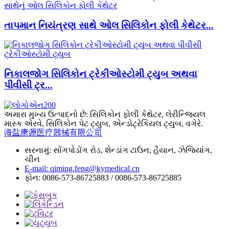
તાપમાન નિયંત્રણ સાથે ઓલ સિલિકોન ફોલી કેથેટર...
નિકાલજોગ સિલિકોન ટ્રેકીઓસ્ટોમી ટ્યુબ અથવા
પીવીસી ટ્ર...
અમારા મુખ્ય ઉત્પાદનો છે: સિલિકોન ફોલી કેથેટર, લેરીન્જિયલ
માસ્ક એરવે, સિલિકોન પેટ ટ્યુબ, એન્ડોટ્રેકિયલ ટ્યુબ, વગેરે.
海盐康源医疗器械有限公司
સરનામું: સોંગપોડોંગ રોડ, શેન્ડાંગ ટાઉન, હૈયાન, ઝેજિયાંગ,
ચીન
E-mail: qiming.feng@kymedical.cn
ફોન: 0086-573-86725883 / 0086-573-86725885