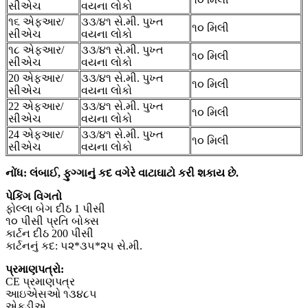
સીએચ
વયના લોકો
૧૬ એફઆર/
૩૩/૪૧ સે.મી. પુખ્ત
૧૦ મિલી
સીએચ
વયના લોકો
૧૮ એફઆર/
૩૩/૪૧ સે.મી. પુખ્ત
૧૦ મિલી
સીએચ
વયના લોકો
20 એફઆર/
૩૩/૪૧ સે.મી. પુખ્ત
૧૦ મિલી
સીએચ
વયના લોકો
22 એફઆર/
૩૩/૪૧ સે.મી. પુખ્ત
૧૦ મિલી
સીએચ
વયના લોકો
24 એફઆર/
૩૩/૪૧ સે.મી. પુખ્ત
૧૦ મિલી
સીએચ
વયના લોકો
નોંધ: લંબાઈ, ફુગ્ગાનું કદ વગેરે વાટાઘાટો કરી શકાય છે.
પેકિંગ વિગતો
ફોલ્લા બેગ દીઠ 1 પીસી
૧૦ પીસી પ્રતિ બોક્સ
કાર્ટન દીઠ 200 પીસી
કાર્ટનનું કદ: ૫૨*૩૫*૨૫ સે.મી.
પ્રમાણપત્રો:
CE પ્રમાણપત્ર
આઇએસઓ ૧૩૪૮૫
એફડીએ