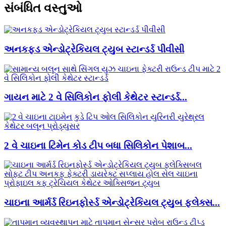
સંબંધિત વસ્તુઓ
અનકફ્ડ એન્ડોટ્રેકિયલ ટ્યુબ સ્ટાન્ડર્ડ પીવીસી
ગાયન માટે 2 વે સિલિકોન ફોલી કેથેટર સ્ટાન્ડર્ડ...
2 વે ચાઇના ટિમેન કોડ ટીપ બધા સિલિકોન પેશાબ...
ચાઇના આર્મર્ડ રિઇનફોર્સ્ડ એન્ડોટ્રેકિયલ ટ્યુબ ફ્લેક્સ...