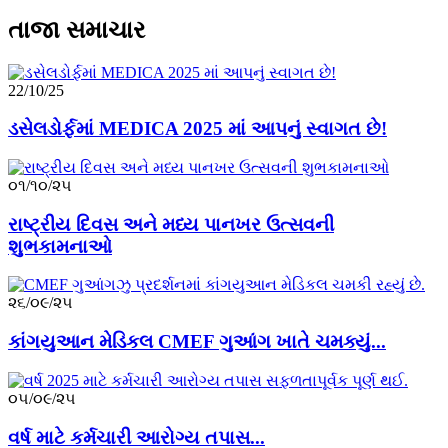
તાજા સમાચાર
22/10/25
ડસેલડોર્ફમાં MEDICA 2025 માં આપનું સ્વાગત છે!
૦૧/૧૦/૨૫
રાષ્ટ્રીય દિવસ અને મધ્ય પાનખર ઉત્સવની
શુભકામનાઓ
૨૬/૦૯/૨૫
કાંગયુઆન મેડિકલ CMEF ગુઆંગ ખાતે ચમક્યું...
૦૫/૦૯/૨૫
વર્ષ માટે કર્મચારી આરોગ્ય તપાસ...