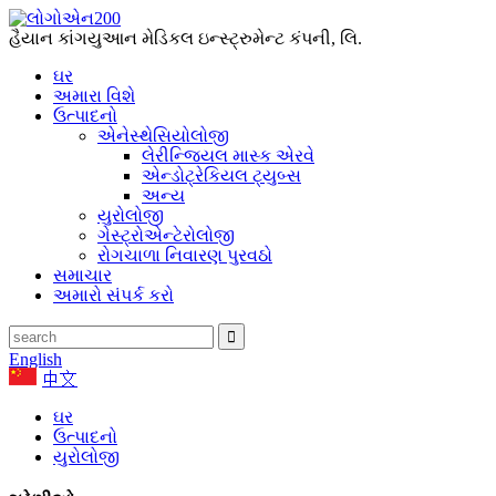
હૈયાન કાંગયુઆન મેડિકલ ઇન્સ્ટ્રુમેન્ટ કંપની, લિ.
ઘર
અમારા વિશે
ઉત્પાદનો
એનેસ્થેસિયોલોજી
લેરીન્જિયલ માસ્ક એરવે
એન્ડોટ્રેકિયલ ટ્યુબ્સ
અન્ય
યુરોલોજી
ગેસ્ટ્રોએન્ટેરોલોજી
રોગચાળા નિવારણ પુરવઠો
સમાચાર
અમારો સંપર્ક કરો
English
中文
ઘર
ઉત્પાદનો
યુરોલોજી