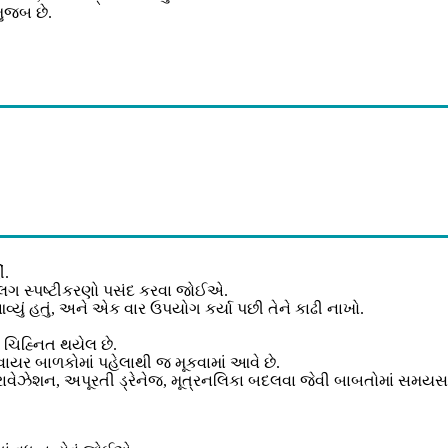
મુજબ છે.
ં.
અલગ સ્પષ્ટીકરણો પસંદ કરવા જોઈએ.
્યું હતું, અને એક વાર ઉપયોગ કર્યા પછી તેને કાઢી નાખો.
 ચિહ્નિત થયેલ છે.
ક વાયર બાળકોમાં પહેલાથી જ મૂકવામાં આવે છે.
ટ્રાવેઝેશન, અપૂરતી ડ્રેનેજ, મૂત્રનલિકા બદલવા જેવી બાબતોમાં સમય