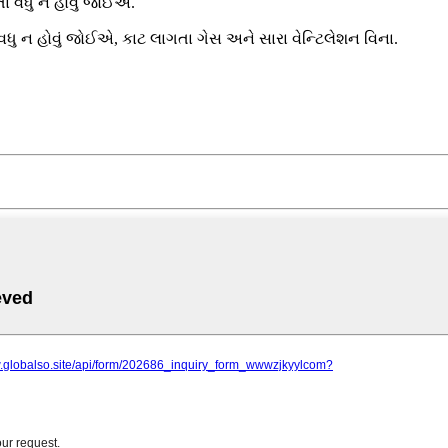
ાં વધુ ન હોવું જોઈએ.
ધુ ન હોવું જોઈએ, કાટ લાગતા ગેસ અને સારા વેન્ટિલેશન વિના.