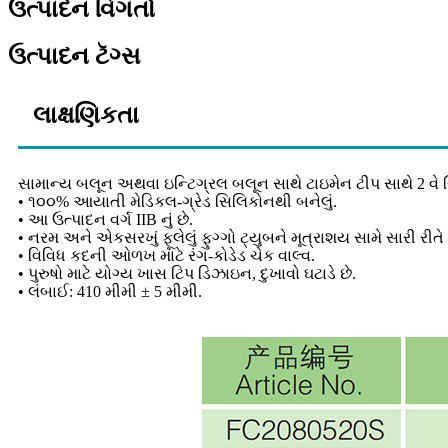
ઉત્પાદન વિગતો
ઉત્પાદન ટૅગ્સ
લાક્ષણિકતા
સામાન્ય બલૂન અથવા ઇન્ટિગ્રલ બલૂન સાથે ટાઇમેન ટીપ સાથે 2 વે 
• ૧૦૦% આયાતી મેડિકલ-ગ્રેડ સિલિકોનથી બનેલું.
• આ ઉત્પાદન વર્ગ IIB નું છે.
• નરમ અને એકસરખું ફૂલેલું ફુગ્ગો ટ્યુબને મૂત્રાશય સામે સારી રીતે 
• વિવિધ કદની ઓળખ માટે રંગ-કોડેડ ચેક વાલ્વ.
• પુરુષો માટે યોગ્ય ખાસ ટિપ ડિઝાઇન, દુખાવો ઘટાડે છે.
• લંબાઈ: 410 મીમી ± 5 મીમી.