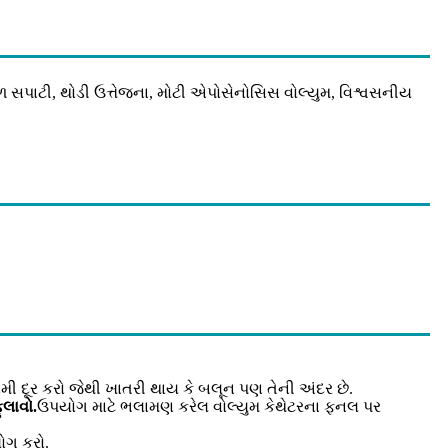
 સપાટી, થોડી ઉત્તેજના, મોટી એપોસેનોસિસ વોલ્યુમ, વિશ્વસનીય
સેમી દૂર કરો જેથી ખાતરી થાય કે બલૂન પણ તેની અંદર છે.
લાવો.
ઉપયોગ માટે ભલામણ કરેલ વોલ્યુમ કેથેટરના ફનલ પર
યોગ કરો.