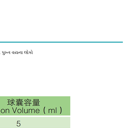
 પુખ્ત વયના લોકો