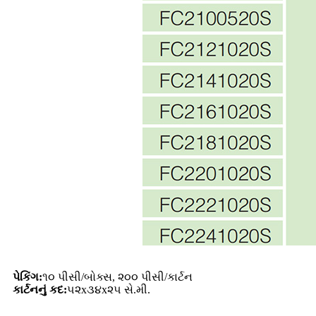
પેકિંગ:
૧૦ પીસી/બોક્સ, ૨૦૦ પીસી/કાર્ટન
કાર્ટનનું કદ:
૫૨x૩૪x૨૫ સે.મી.