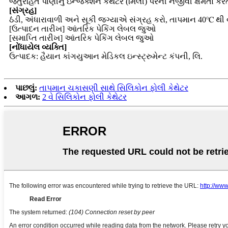
જંતુરહિત પાણીનું ઇન્જેક્શન કેથેટર (મિલી) પરની નજીવી ક્ષમતા કરત
[સંગ્રહ]
ઠંડી, અંધારાવાળી અને સૂકી જગ્યાએ સંગ્રહ કરો, તાપમાન 40℃ થી વ
[ઉત્પાદન તારીખ] આંતરિક પેકિંગ લેબલ જુઓ
[સમાપ્તિ તારીખ] આંતરિક પેકિંગ લેબલ જુઓ
[નોંધાયેલ વ્યક્તિ]
ઉત્પાદક: હૈયાન કાંગયુઆન મેડિકલ ઇન્સ્ટ્રુમેન્ટ કંપની, લિ.
પાછલું:
તાપમાન ચકાસણી સાથે સિલિકોન ફોલી કેથેટર
આગળ:
2 વે સિલિકોન ફોલી કેથેટર