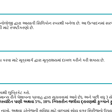
કનોલોજી દ્વારા આયાતી સિલિકોન રબરથી બનેલા છે. આ ઉત્પાદનમાં સરળ
 માટે સ્પષ્ટીકરણો છે.
ા માટે મૂત્રમાર્ગ દ્વારા મૂત્રાશયમાં દાખલ કરીને કરી શકાય છે.
ાથી લુબ્રિકેટ કરો.
માન્ય રીતે પેશાબના પ્રવાહ દ્વારા સૂચવવામાં આવે છે), અને પછી વધુ 3 
સ્યંદિત પાણી અથવા 5%, 10% ગ્લિસરીન જલીય દ્રાવણથી ફુગ્ગાને ફુ
પી નાખો, અથવા ડ્રેનેજની સુવિધા માટે વાલ્વમાં સોય વગર સિરીંજનો ઉપ