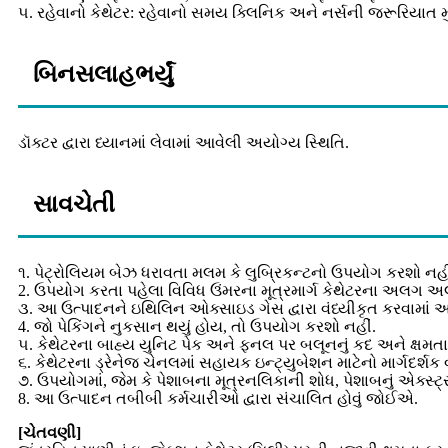
૫. રહેવાનો કેથેટર: રહેવાનો સમય ક્લિનિક અને નર્સની જરૂરિયાત 
બિનસલાહભર્યું
ડૉક્ટર દ્વારા ધ્યાનમાં લેવામાં આવેલી અયોગ્ય સ્થિતિ.
સાવચેતી
૧. પેટ્રોલિયમ બેઝ ધરાવતા મલમ કે લુબ્રિકન્ટનો ઉપયોગ કરશો નહી
2. ઉપયોગ કરતા પહેલા વિવિધ ઉંમરના મૂત્રમાર્ગ કેથેટરના અલગ 
૩. આ ઉત્પાદનને ઇથિલિન ઓક્સાઇડ ગેસ દ્વારા વંધ્યીકૃત કરવામાં આવ
4. જો પેકિંગને નુકસાન થયું હોય, તો ઉપયોગ કરશો નહીં.
૫. કેથેટરના બાહ્ય યુનિટ પેક અને ફનલ પર બલૂનનું કદ અને ક્ષમતા
૬. કેથેટરના ડ્રેનેજ ચેનલમાં સહાયક ઇન્ટ્યુબેશન માટેનો માર્ગદર્શ
૭. ઉપયોગમાં, જેમ કે પેશાબના મૂત્રનલિકાની શોધ, પેશાબનું એક્સ્
8. આ ઉત્પાદન તબીબી કર્મચારીઓ દ્વારા સંચાલિત હોવું જોઈએ.
[ચેતવણી]