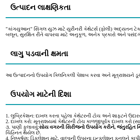
ઉત્પાદન લાક્ષણિકતા
"કાંગયુઆન" સિંગલ યુઝ માટે યુરીનરી કેથેટર્સ (ફોલી) અદ્યતન ટે
બલૂન, સુરક્ષિત રીતે વાપરવા માટે અનુકૂળ, અનેક પ્રકારો અને પસંદગી
લાગુ પડવાની ક્ષમતા
આ ઉત્પાદનનો ઉપયોગ ક્લિનિકલી પેશાબ કરવા અને મૂત્રાશયને ડૂચ કરવ
ઉપયોગ માટેની દિશા
1. લુબ્રિકેશન: દાખલ કરતા પહેલા કેથેટરની ટોચ અને શાફ્ટને ઉદારત
2. દાખલ કરો: મૂત્રાશયમાં કેથેટરની ટોચ કાળજીપૂર્વક દાખલ કરો (સા
૩. પાણી ફુલાવવું:
સોય વગરની સિરીંજનો ઉપયોગ કરીને, જંતુરહિત નિ
ચિહ્નિત થયેલ છે.
4. નિષ્કર્ષણ: ડિફ્લેશન માટે, વાલ્વની ઉપરના ઇન્ફ્લેશન ફનલને કા