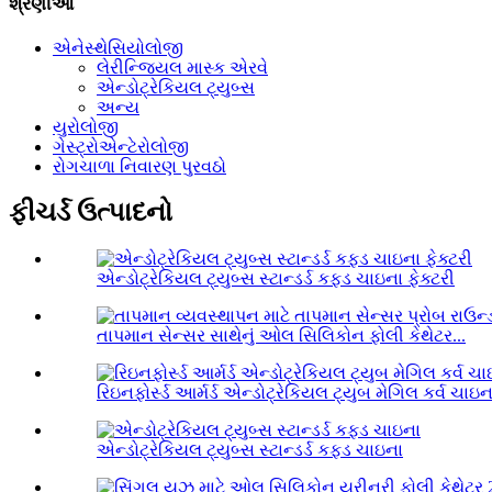
શ્રેણીઓ
એનેસ્થેસિયોલોજી
લેરીન્જિયલ માસ્ક એરવે
એન્ડોટ્રેકિયલ ટ્યુબ્સ
અન્ય
યુરોલોજી
ગેસ્ટ્રોએન્ટેરોલોજી
રોગચાળા નિવારણ પુરવઠો
ફીચર્ડ ઉત્પાદનો
એન્ડોટ્રેકિયલ ટ્યુબ્સ સ્ટાન્ડર્ડ કફ્ડ ચાઇના ફેક્ટરી
તાપમાન સેન્સર સાથેનું ઓલ સિલિકોન ફોલી કેથેટર...
રિઇનફોર્સ્ડ આર્મર્ડ એન્ડોટ્રેકિયલ ટ્યુબ મેગિલ કર્વ ચાઇન
એન્ડોટ્રેકિયલ ટ્યુબ્સ સ્ટાન્ડર્ડ કફ્ડ ચાઇના