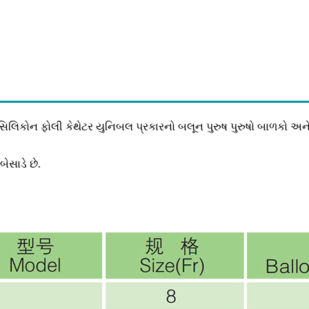
સિલિકોન ફોલી કેથેટર યુનિબલ પ્રકારનો બલૂન પુરુષ પુરુષો બાળકો અને
બેસાડે છે.