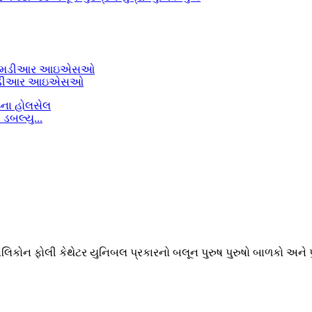
એ એમડીઆર આઇએસઓ
ડબલ્યુ...
લિકોન ફોલી કેથેટર યુનિબલ પ્રકારનો બલૂન પુરુષ પુરુષો બાળકો અને 