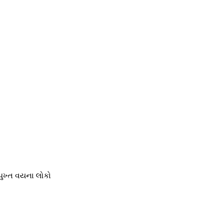
પુખ્ત વયના લોકો