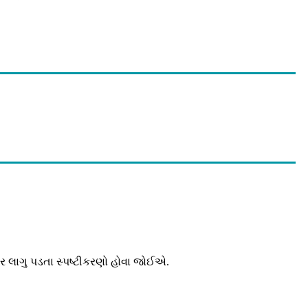
સર લાગુ પડતા સ્પષ્ટીકરણો હોવા જોઈએ.