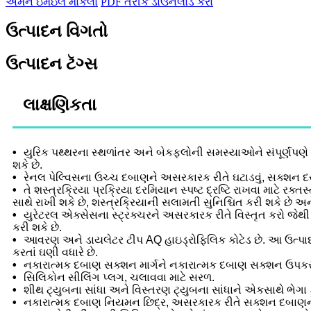
અમને ઇમેઇલ મોકલો
PDF તરીકે ડાઉનલોડ કરો
ઉત્પાદન વિગતો
ઉત્પાદન ટૅગ્સ
લાક્ષણિકતા
•
યુરિક પથ્થરના સ્થળાંતર અને બેકફ્લોની સમસ્યાઓને સંપૂર્ણપણે
શકે છે.
•
રેનલ પેલ્વિસના ઉચ્ચ દબાણને અસરકારક રીતે ઘટાડવું, સક્શન દ
•
તે શસ્ત્રક્રિયા પ્રક્રિયા દરમિયાન સ્પષ્ટ દ્રષ્ટિ રાખવા માટે રક્
સાથે રાખી શકે છે, શસ્ત્રક્રિયાની સલામતી સુનિશ્ચિત કરી શકે છે અ
•
યુરેટરલ એક્સેસના સ્ટ્રક્ચરને અસરકારક રીતે વિસ્તૃત કરો જેથ
કરી શકે છે.
•
આવરણ અને ડાયલેટર ટીપ AQ હાઇડ્રોફિલિક કોટેડ છે. આ ઉત્પાદન
કરતાં ઘણી વધારે છે.
•
નકારાત્મક દબાણ સક્શન માર્ગને નકારાત્મક દબાણ સક્શન ઉપક
•
સિલિકોન સીલિંગ પ્લગ, ચલાવવા માટે સરળ.
•
શીથ ટ્યુબના સાંધા અને વિસ્તરણ ટ્યુબના સાંધાને એકસાથે ભેગ
•
નકારાત્મક દબાણ નિયમન છિદ્ર, અસરકારક રીતે સક્શન દબાણને