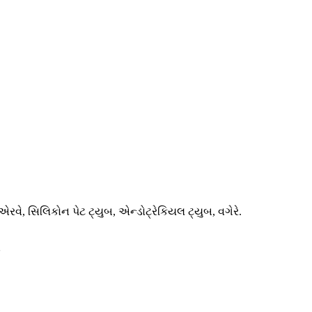
રવે, સિલિકોન પેટ ટ્યુબ, એન્ડોટ્રેકિયલ ટ્યુબ, વગેરે.
ન