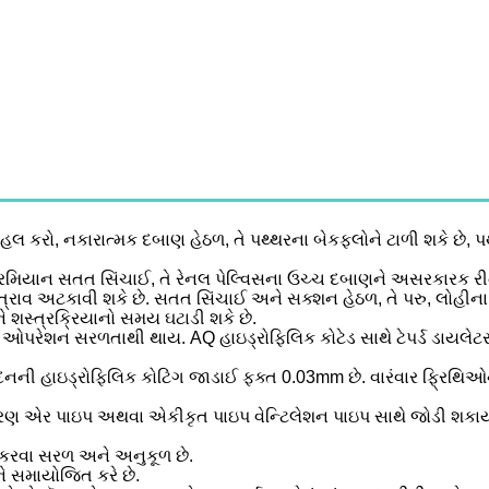
 હલ કરો, નકારાત્મક દબાણ હેઠળ, તે પથ્થરના બેકફ્લોને ટાળી શકે છે,
રમિયાન સતત સિંચાઈ, તે રેનલ પેલ્વિસના ઉચ્ચ દબાણને અસરકારક રીતે
તસ્ત્રાવ અટકાવી શકે છે. સતત સિંચાઈ અને સક્શન હેઠળ, તે પરુ, લોહીના ગં
ને શસ્ત્રક્રિયાનો સમય ઘટાડી શકે છે.
ી ઓપરેશન સરળતાથી થાય. AQ હાઇડ્રોફિલિક કોટેડ સાથે ટેપર્ડ ડાયલેટ
ની હાઇડ્રોફિલિક કોટિંગ જાડાઈ ફક્ત 0.03mm છે. વારંવાર ફ્રિથિઓન
રણ એર પાઇપ અથવા એકીકૃત પાઇપ વેન્ટિલેશન પાઇપ સાથે જોડી શકાય
ા કરવા સરળ અને અનુકૂળ છે.
 સમાયોજિત કરે છે.