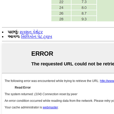
પાછલું:
સક્શન કેથેટર
આગળ:
સિલિકોન પેટ ટ્યુબ