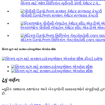
સિંગલ માટે ઓલ સિલિકોન યુરીનરી ફોલી કેથેટર 2 વે...
પીવીસી ડિસ્પોઝેબલ સક્શન કેથેટર સપ્લાયર ફેક્ટરી
નિકાલજોગ પીવીસી નેલાટોન કેથેટર સીઇ એફડી
મેડિકલ ડિસ્પોઝેબલ સિલિકોન ગેસ્ટ્રોસ્ટોમી ટ્યુબ ચાઇના 
સિંગલ યુઝ માટે સક્શન-ઇવેક્યુએશન એક્સેસ શીથ
ટૂંકું વર્ણન:
•
યુરિક પથ્થરના સ્થળાંતર અને બેકફ્લોની સમસ્યાઓને સંપૂર્ણપણે હલ
છે.