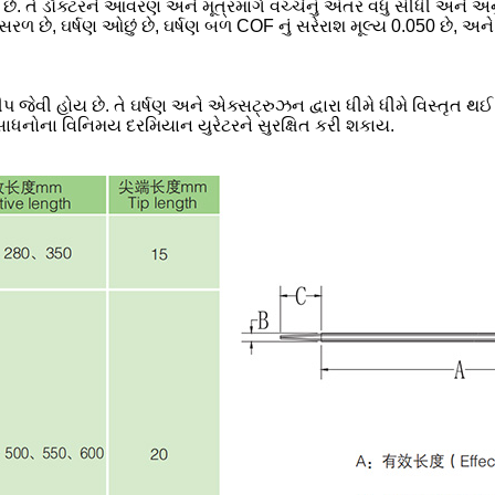
છે. તે ડૉક્ટરને આવરણ અને મૂત્રમાર્ગ વચ્ચેનું અંતર વધુ સીધી અને અનુ
ળ છે, ઘર્ષણ ઓછું છે, ઘર્ષણ બળ COF નું સરેરાશ મૂલ્ય 0.050 છે, અને સા
 જેવી હોય છે. તે ઘર્ષણ અને એક્સટ્રુઝન દ્વારા ધીમે ધીમે વિસ્તૃત થ
ર સાધનોના વિનિમય દરમિયાન યુરેટરને સુરક્ષિત કરી શકાય.