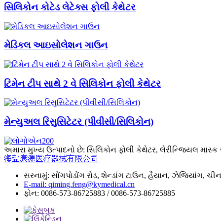
સિલિકોન કોટેડ લેટેક્સ ફોલી કેથેટર
મેડિકલ આઇસોલેશન ગાઉન
ટિમેન ટીપ સાથે 2 વે સિલિકોન ફોલી કેથેટર
મેન્યુઅલ રિસુસિટેટર (પીવીસી/સિલિકોન)
અમારા મુખ્ય ઉત્પાદનો છે: સિલિકોન ફોલી કેથેટર, લેરીન્જિયલ માસ્ક એ
海盐康源医疗器械有限公司
સરનામું: સોંગપોડોંગ રોડ, શેન્ડાંગ ટાઉન, હૈયાન, ઝેજિયાંગ, ચી
E-mail: qiming.feng@kymedical.cn
ફોન: 0086-573-86725883 / 0086-573-86725885