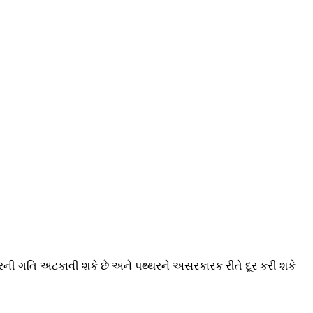
્થરની ગતિ અટકાવી શકે છે અને પથ્થરને અસરકારક રીતે દૂર કરી શકે