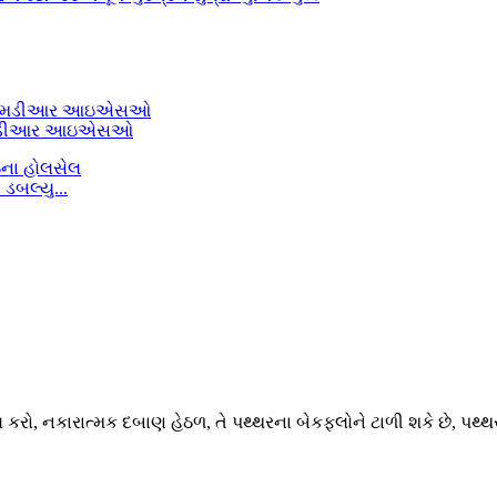
એ એમડીઆર આઇએસઓ
ડબલ્યુ...
 કરો, નકારાત્મક દબાણ હેઠળ, તે પથ્થરના બેકફ્લોને ટાળી શકે છે, પથ