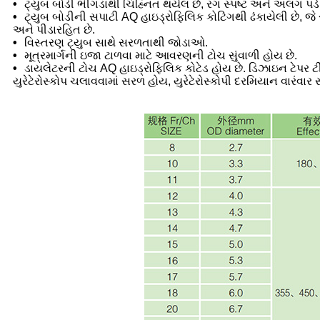
•
ટ્યુબ બોડી ભીંગડાથી ચિહ્નિત થયેલ છે, રંગ સ્પષ્ટ અને અલગ પડે 
•
ટ્યુબ બોડીની સપાટી AQ હાઇડ્રોફિલિક કોટિંગથી ઢંકાયેલી છે, જે સર
અને પીડારહિત છે.
•
વિસ્તરણ ટ્યુબ સાથે સરળતાથી જોડાઓ.
•
મૂત્રમાર્ગની ઇજા ટાળવા માટે આવરણની ટોચ સુંવાળી હોય છે.
•
ડાયલેટરની ટોચ AQ હાઇડ્રોફિલિક કોટેડ હોય છે. ડિઝાઇન ટેપર ટીપ
યુરેટેરોસ્કોપ ચલાવવામાં સરળ હોય, યુરેટેરોસ્કોપી દરમિયાન વારંવા