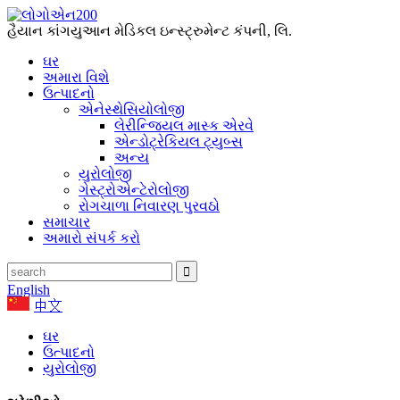
હૈયાન કાંગયુઆન મેડિકલ ઇન્સ્ટ્રુમેન્ટ કંપની, લિ.
ઘર
અમારા વિશે
ઉત્પાદનો
એનેસ્થેસિયોલોજી
લેરીન્જિયલ માસ્ક એરવે
એન્ડોટ્રેકિયલ ટ્યુબ્સ
અન્ય
યુરોલોજી
ગેસ્ટ્રોએન્ટેરોલોજી
રોગચાળા નિવારણ પુરવઠો
સમાચાર
અમારો સંપર્ક કરો
English
中文
ઘર
ઉત્પાદનો
યુરોલોજી