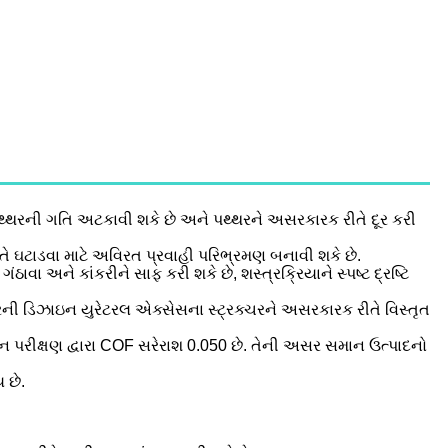
 પથ્થરની ગતિ અટકાવી શકે છે અને પથ્થરને અસરકારક રીતે દૂર કરી
 ઘટાડવા માટે અવિરત પ્રવાહી પરિભ્રમણ બનાવી શકે છે.
ઠાવા અને કાંકરીને સાફ કરી શકે છે, શસ્ત્રક્રિયાને સ્પષ્ટ દ્રષ્ટિ
રની ડિઝાઇન યુરેટરલ એક્સેસના સ્ટ્રક્ચરને અસરકારક રીતે વિસ્તૃત
 પરીક્ષણ દ્વારા COF સરેરાશ 0.050 છે. તેની અસર સમાન ઉત્પાદનો
 છે.