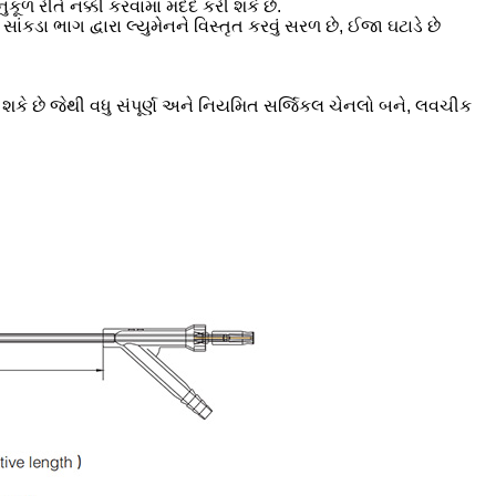
કૂળ રીતે નક્કી કરવામાં મદદ કરી શકે છે.
ંકડા ભાગ દ્વારા લ્યુમેનને વિસ્તૃત કરવું સરળ છે, ઈજા ઘટાડે છે
ઈ શકે છે જેથી વધુ સંપૂર્ણ અને નિયમિત સર્જિકલ ચેનલો બને, લવચીક