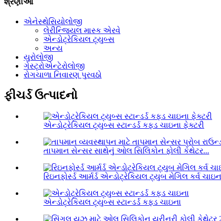
શ્રેણીઓ
એનેસ્થેસિયોલોજી
લેરીન્જિયલ માસ્ક એરવે
એન્ડોટ્રેકિયલ ટ્યુબ્સ
અન્ય
યુરોલોજી
ગેસ્ટ્રોએન્ટેરોલોજી
રોગચાળા નિવારણ પુરવઠો
ફીચર્ડ ઉત્પાદનો
એન્ડોટ્રેકિયલ ટ્યુબ્સ સ્ટાન્ડર્ડ કફ્ડ ચાઇના ફેક્ટરી
તાપમાન સેન્સર સાથેનું ઓલ સિલિકોન ફોલી કેથેટર...
રિઇનફોર્સ્ડ આર્મર્ડ એન્ડોટ્રેકિયલ ટ્યુબ મેગિલ કર્વ ચાઇન
એન્ડોટ્રેકિયલ ટ્યુબ્સ સ્ટાન્ડર્ડ કફ્ડ ચાઇના