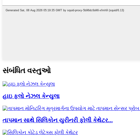
સંબંધિત વસ્તુઓ
હાઇ ફ્લો નેઝલ કેન્યુલા
તાપમાન સાથે સિલિકોન યુરીનરી ફોલી કેથેટર...